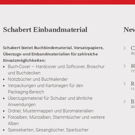
Schabert Einbandmaterial
New
C
Schabert bietet Buchbindematerial, Vorsatzpapiere,
30
Überzugs- und Einbandmaterialien für zahlreiche
Einsatzmöglichkeiten:
8
Buch-Cover – Hardcover und Softcover, Broschur
17
und Buchdecken
Notizbücher und Buchkalender
R
Verpackungen und Kartonagen für den
11
Packaging-Bereich
Überzugsmaterial für Schuber und ähnliche
B
Anwendungen
20
Ordner, Mustermappen und Büromaterialien
Fotoalben, Münzalben, Stammbücher und weitere
Alben
Speisekarten, Gesangbücher, Sparbücher