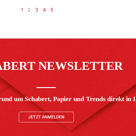
1
2
3
4
5
ABERT NEWSLETTER
rund um Schabert, Papier und Trends direkt in I
JETZT ANMELDEN