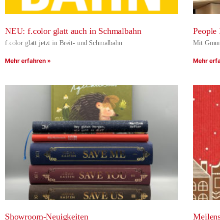
NEU: f.color glatt auch in Schmalbahn
People
f.color glatt jetzt in Breit- und Schmalbahn
Mit Gmun
Mehr erfahren »
Mehr erf
Showroom-Neuigkeiten
Meilens