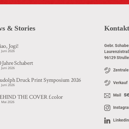
s & Stories
Kontak
iao, Jogi!
Gebr. Schabe
. Juni 2026
Laurenzistra
96129 Strull
0 Jahre Schabert
. Juni 2026
Zentrale
udolph Druck Print Symposium 2026
Verkauf
. Juni 2026
s
Mail
EHIND THE COVER f.color
. Mai 2026
Instagr
Linkedin