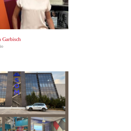
n Garbisch
io