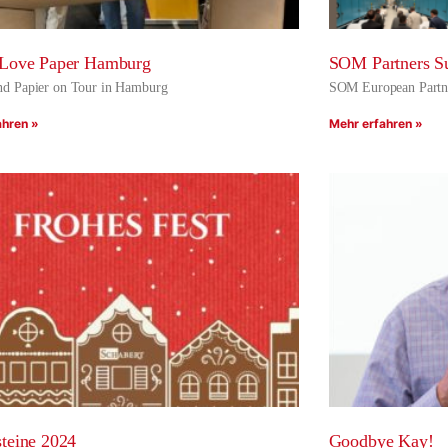
 Love Paper Hamburg
SOM Partners S
d Papier on Tour in Hamburg
SOM European Partn
ahren »
Mehr erfahren »
teine 2024
Goodbye Kay!