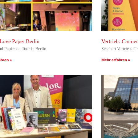
Love Paper Berlin
Vertrieb: Carme
 Papier on Tour in Berlin
Schabert Vertriebs-Tr
ahren »
Mehr erfahren »