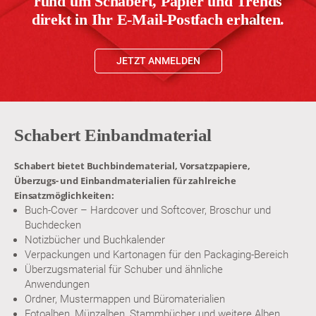
rund um Schabert, Papier und Trends
direkt in Ihr E-Mail-Postfach erhalten.
JETZT ANMELDEN
Schabert Einbandmaterial
Schabert bietet Buchbindematerial, Vorsatzpapiere,
Überzugs- und Einbandmaterialien für zahlreiche
Einsatzmöglichkeiten:
Buch-Cover – Hardcover und Softcover, Broschur und
Buchdecken
Notizbücher und Buchkalender
Verpackungen und Kartonagen für den Packaging-Bereich
Überzugsmaterial für Schuber und ähnliche
Anwendungen
Ordner, Mustermappen und Büromaterialien
Fotoalben, Münzalben, Stammbücher und weitere Alben