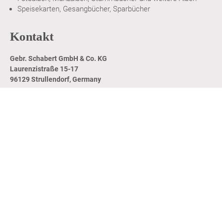
Speisekarten, Gesangbücher, Sparbücher
Kontakt
Gebr. Schabert GmbH & Co. KG
Laurenzistraße 15-17
96129 Strullendorf, Germany
+49 9543 8411-0
Zentrale
+49 9543 8411-23
Verkauf
service@schabert.eu
Mail
@schabert.eu
Instagram
@schabert.eu
Linkedin