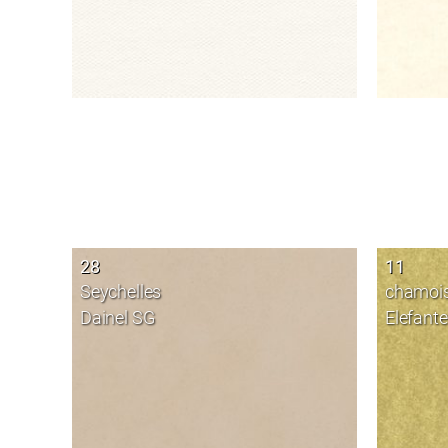
28
11
Seychelles
chamoi
Dainel SG
Elefant