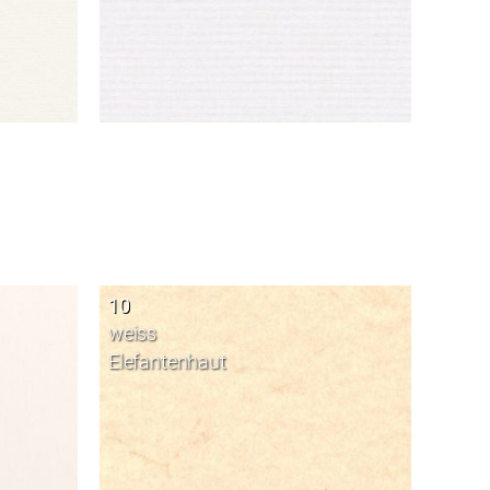
10
weiss
Elefantenhaut