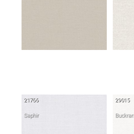
21766
29015
Saphir
Buckra