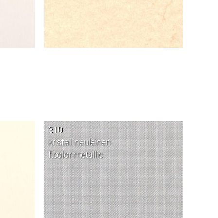
310
kristall neuleinen
f.color metallic