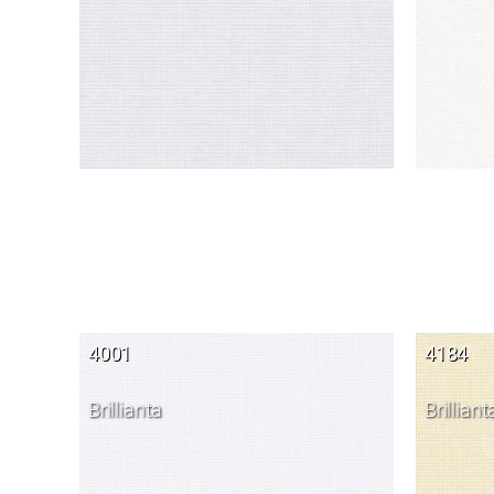
4001
4184
Brillianta
Brilliant