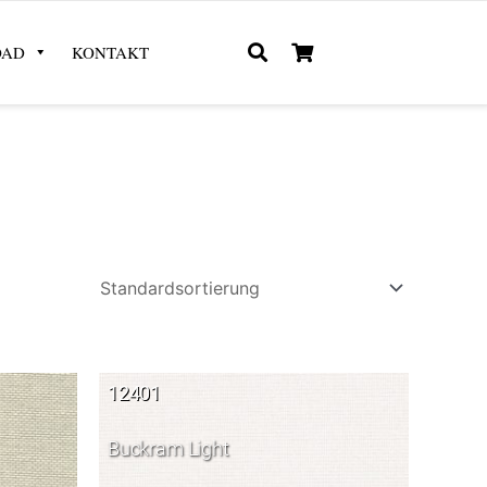
OAD
KONTAKT
12401
Buckram Light