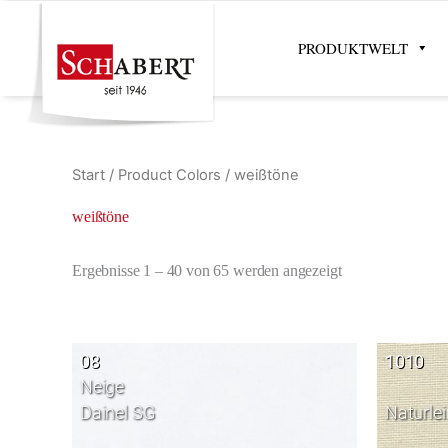
Zum
Inhalt
PRODUKTWELT
springen
Start
/ Product Colors / weißtöne
weißtöne
Ergebnisse 1 – 40 von 65 werden angezeigt
08
1010
Neige
Dainel SG
Naturle