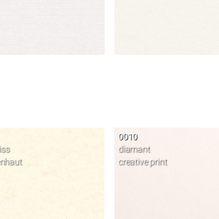
0010
iss
diamant
enhaut
creative print