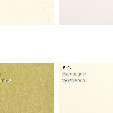
0020
s
champagner
enhaut
creative print