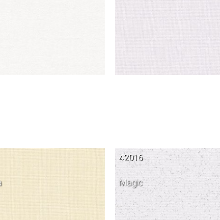
42016
a
Magic