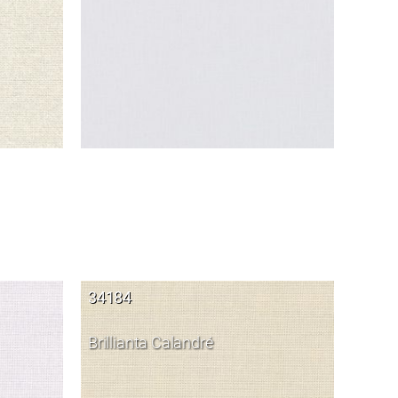
34184
Brillianta Calandré