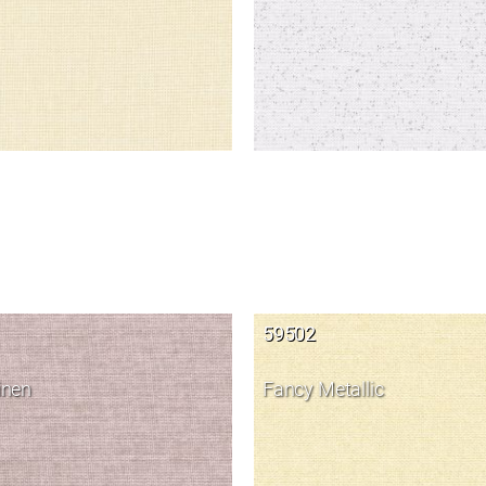
59502
inen
Fancy Metallic