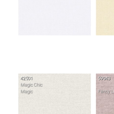
42501
59043
Magic Chic
Magic
Fancy L