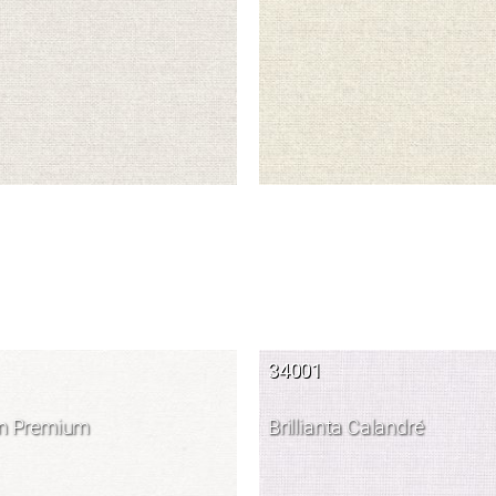
34001
m Premium
Brillianta Calandré