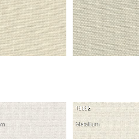
13332
um
Metallium