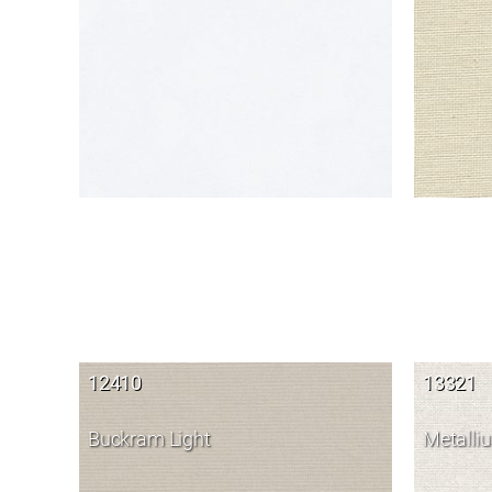
12410
13321
Buckram Light
Metalli