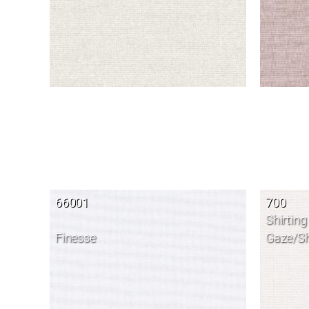
66001
700
Shirting
Finesse
Gaze/Sh