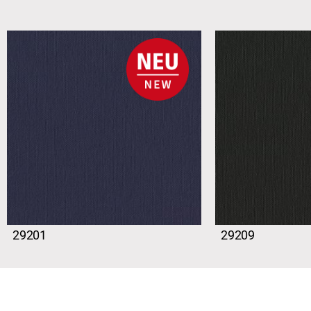
29201
29209