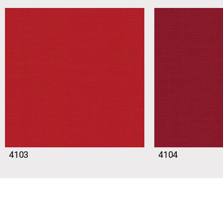
4103
4104