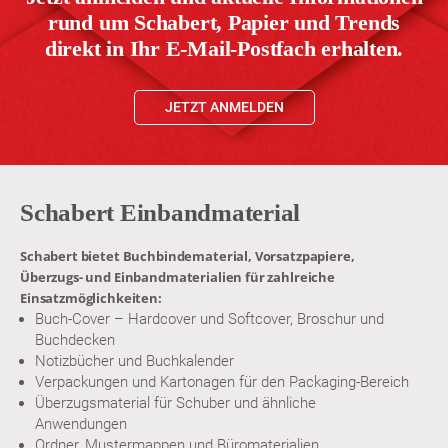
rund um Schabert, Papier und Trends
direkt in Ihr E-Mail-Postfach erhalten.
JETZT ANMELDEN
Schabert Einbandmaterial
Schabert bietet Buchbindematerial, Vorsatzpapiere,
Überzugs- und Einbandmaterialien für zahlreiche
Einsatzmöglichkeiten:
Buch-Cover – Hardcover und Softcover, Broschur und
Buchdecken
Notizbücher und Buchkalender
Verpackungen und Kartonagen für den Packaging-Bereich
Überzugsmaterial für Schuber und ähnliche
Anwendungen
Ordner, Mustermappen und Büromaterialien