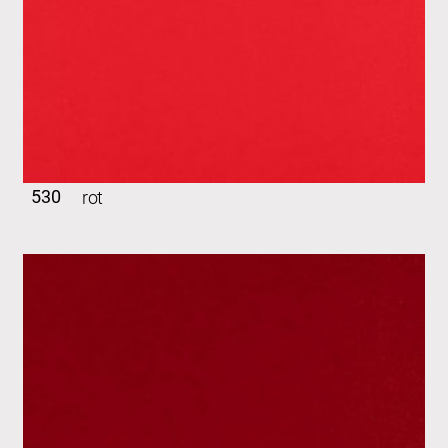
530
rot