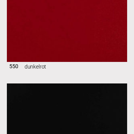
550
dunkelrot