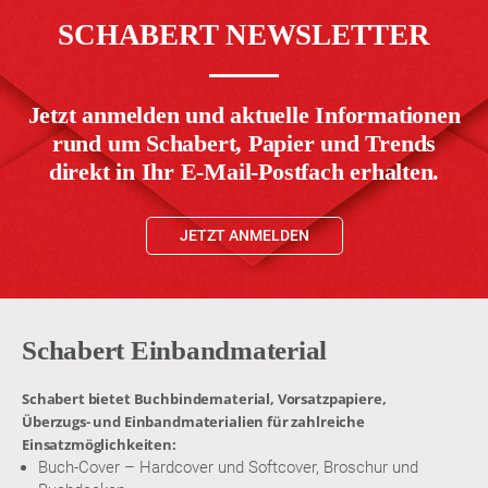
SCHABERT NEWSLETTER
Jetzt anmelden und aktuelle Informationen
rund um Schabert, Papier und Trends
direkt in Ihr E-Mail-Postfach erhalten.
JETZT ANMELDEN
Schabert Einbandmaterial
Schabert bietet Buchbindematerial, Vorsatzpapiere,
Überzugs- und Einbandmaterialien für zahlreiche
Einsatzmöglichkeiten:
Buch-Cover – Hardcover und Softcover, Broschur und