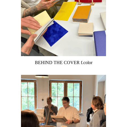
BEHIND THE COVER f.color