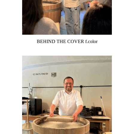
BEHIND THE COVER f.color