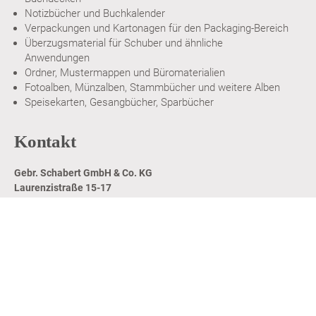
Notizbücher und Buchkalender
Verpackungen und Kartonagen für den Packaging-Bereich
Überzugsmaterial für Schuber und ähnliche
Anwendungen
Ordner, Mustermappen und Büromaterialien
Fotoalben, Münzalben, Stammbücher und weitere Alben
Speisekarten, Gesangbücher, Sparbücher
Kontakt
Gebr. Schabert GmbH & Co. KG
Laurenzistraße 15-17
96129 Strullendorf, Germany
+49 9543 8411-0
Zentrale
+49 9543 8411-23
Verkauf
service@schabert.eu
Mail