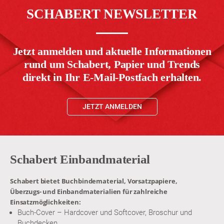
SCHABERT NEWSLETTER
Jetzt anmelden und aktuelle Informationen
rund um Schabert, Papier und Trends
direkt in Ihr E-Mail-Postfach erhalten.
JETZT ANMELDEN
Schabert Einbandmaterial
Schabert bietet Buchbindematerial, Vorsatzpapiere,
Überzugs- und Einbandmaterialien für zahlreiche
Einsatzmöglichkeiten:
Buch-Cover – Hardcover und Softcover, Broschur und
Buchdecken