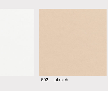
502
pfirsich