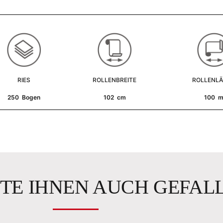
RIES
ROLLENBREITE
ROLLENL
250 Bogen
102 cm
100 
TE IHNEN AUCH GEFAL