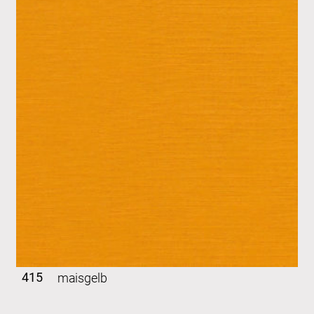
415
maisgelb