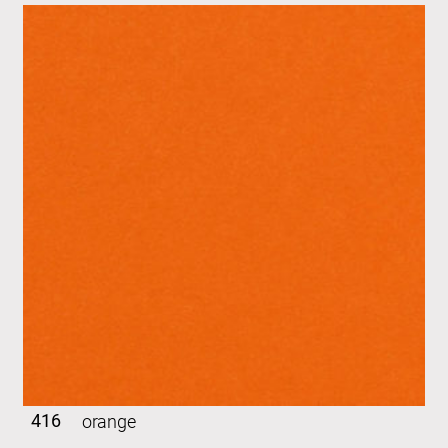
416
orange