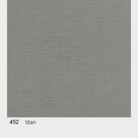
452
titan