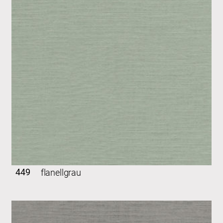
449
flanellgrau