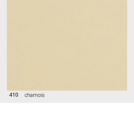
410
chamois