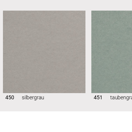
450
silbergrau
451
taubengr