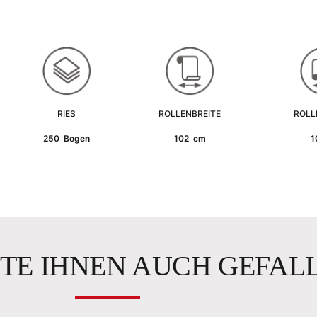
RIES
ROLLENBREITE
ROLL
250 Bogen
102 cm
1
TE IHNEN AUCH GEFAL