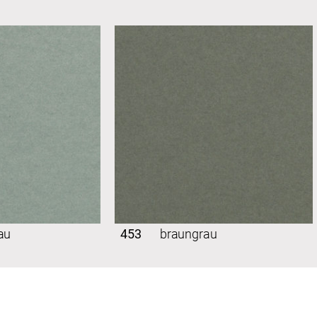
au
453
braungrau