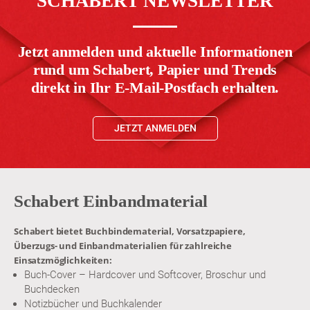
SCHABERT NEWSLETTER
Jetzt anmelden und aktuelle Informationen
rund um Schabert, Papier und Trends
direkt in Ihr E-Mail-Postfach erhalten.
JETZT ANMELDEN
Schabert Einbandmaterial
Schabert bietet Buchbindematerial, Vorsatzpapiere,
Überzugs- und Einbandmaterialien für zahlreiche
Einsatzmöglichkeiten:
Buch-Cover – Hardcover und Softcover, Broschur und
Buchdecken
Notizbücher und Buchkalender