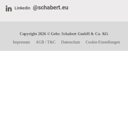
@schabert.eu
Linkedin
Copyright 2026 © Gebr. Schabert GmbH & Co. KG
Impressum
AGB
/
T&C
Datenschutz
Cookie-Einstellungen