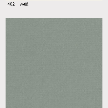
402
weiß