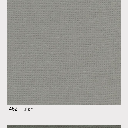
452
titan