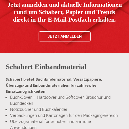
Jetzt anmelden und aktuelle Informationen
rund um Schabert, Papier und Trends
direkt in Ihr E-Mail-Postfach erhalten.
JETZT ANMELDEN
Schabert Einbandmaterial
Schabert bietet Buchbindematerial, Vorsatzpapiere,
Überzugs- und Einbandmaterialien für zahlreiche
Einsatzmöglichkeiten:
Buch-Cover – Hardcover und Softcover, Broschur und
Buchdecken
Notizbücher und Buchkalender
Verpackungen und Kartonagen für den Packaging-Bereich
Überzugsmaterial für Schuber und ähnliche
Anwendungen