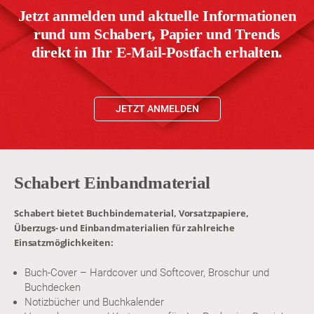
Jetzt anmelden und aktuelle Informationen
rund um Schabert, Papier und Trends
direkt in Ihr E-Mail-Postfach erhalten.
JETZT ANMELDEN
Schabert Einbandmaterial
Schabert bietet Buchbindematerial, Vorsatzpapiere,
Überzugs- und Einbandmaterialien für zahlreiche
Einsatzmöglichkeiten:
Buch-Cover – Hardcover und Softcover, Broschur und
Buchdecken
Notizbücher und Buchkalender