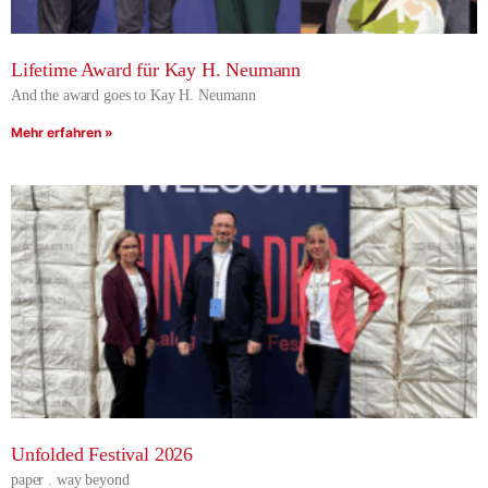
Lifetime Award für Kay H. Neumann
And the award goes to Kay H. Neumann
Mehr erfahren »
Unfolded Festival 2026
paper . way beyond