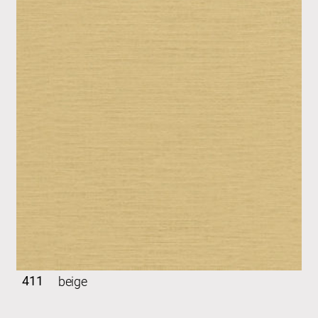
411
beige