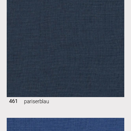
461
pariserblau