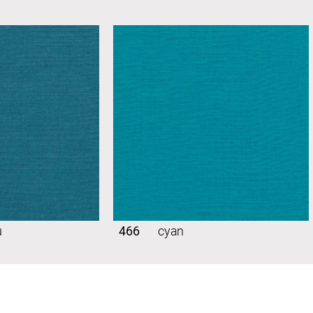
u
466
cyan