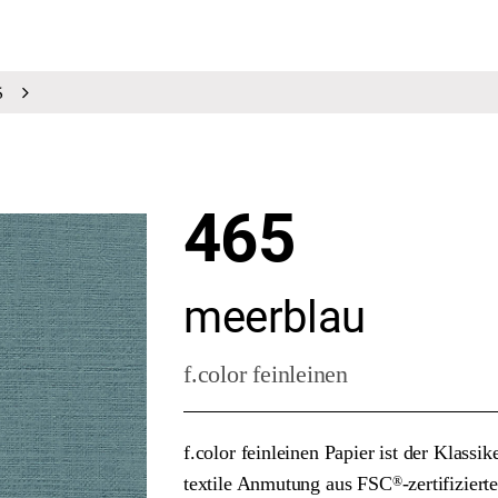
5
465
meerblau
f.color feinleinen
f.color feinleinen Papier ist der Klassik
textile Anmutung aus FSC
-zertifizier
®