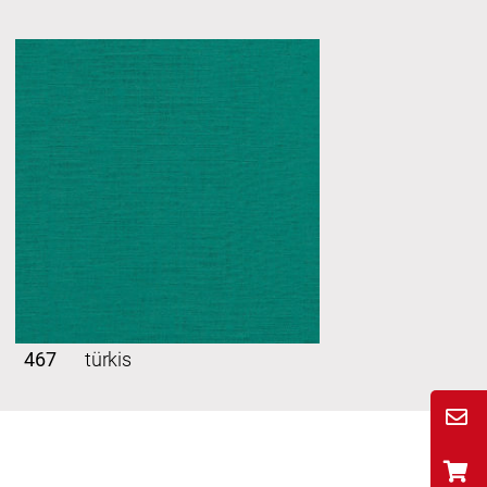
467
türkis