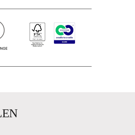
ÄNGE
m
LEN