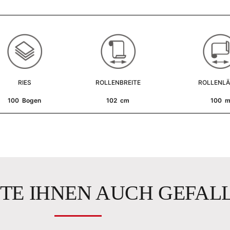
RIES
ROLLENBREITE
ROLLENL
100 Bogen
102 cm
100 
TE IHNEN AUCH GEFAL