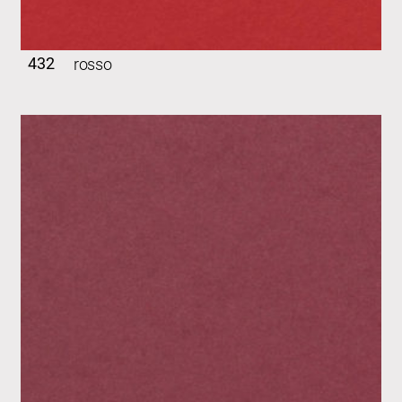
432
rosso