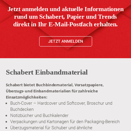
Jetzt anmelden und aktuelle Informationen
rund um Schabert, Papier und Trends
direkt in Ihr E-Mail-Postfach erhalten.
JETZT ANMELDEN
Schabert Einbandmaterial
Schabert bietet Buchbindematerial, Vorsatzpapiere,
Überzugs- und Einbandmaterialien für zahlreiche
Einsatzmöglichkeiten:
Buch-Cover – Hardcover und Softcover, Broschur und
Buchdecken
Notizbücher und Buchkalender
Verpackungen und Kartonagen für den Packaging-Bereich
Überzugsmaterial für Schuber und ähnliche