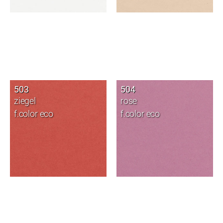
503
504
ziegel
rose
f.color eco
f.color eco