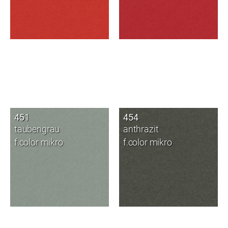
451
454
taubengrau
anthrazit
f.color mikro
f.color mikro