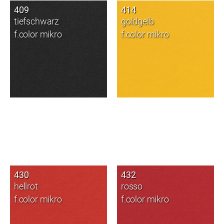
409
414
tiefschwarz
goldgelb
f.color mikro
f.color mikro
430
432
hellrot
rosso
f.color mikro
f.color mikro