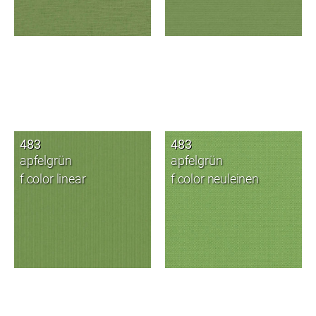
483
483
apfelgrün
apfelgrün
f.color linear
f.color neuleinen