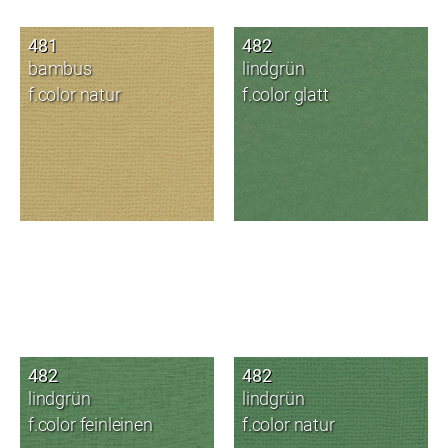
481
482
bambus
lindgrün
f.color natur
f.color glatt
482
482
lindgrün
lindgrün
f.color feinleinen
f.color natur