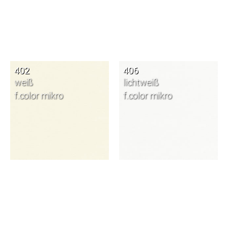
402
406
weiß
lichtweiß
f.color mikro
f.color mikro