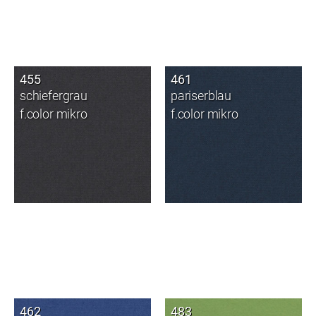
455
461
schiefergrau
pariserblau
f.color mikro
f.color mikro
462
483