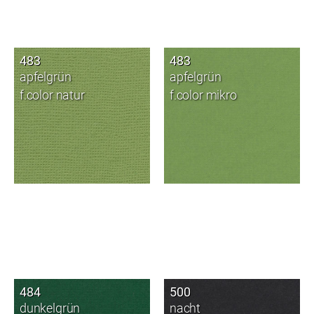
483
483
apfelgrün
apfelgrün
f.color natur
f.color mikro
484
500
dunkelgrün
nacht