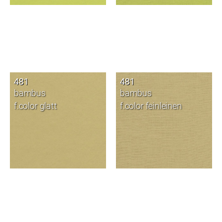
481
481
bambus
bambus
f.color glatt
f.color feinleinen