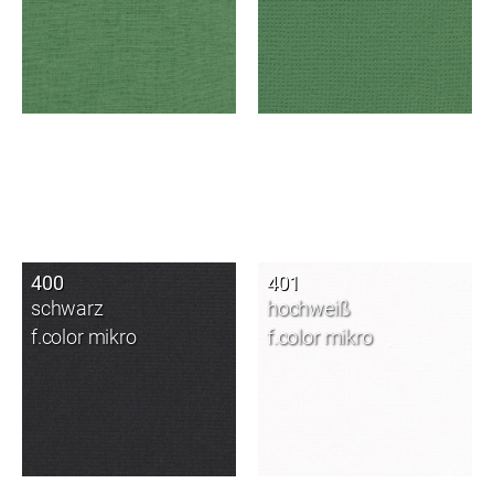
400
401
schwarz
hochweiß
f.color mikro
f.color mikro