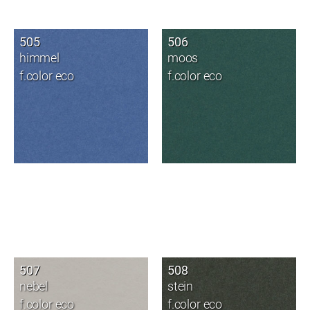
505
506
himmel
moos
f.color eco
f.color eco
507
508
nebel
stein
f.color eco
f.color eco