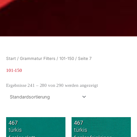
Start
/ Grammatur Filters /
101-150
/ Seite 7
101-150
Ergebnisse 241 – 280 von 290 werden angezeigt
467
467
türkis
türkis