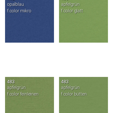
opalblau
apfelgrün
f.color mikro
f.color glatt
483
483
apfelgrün
apfelgrün
f.color feinleinen
f.color bütten