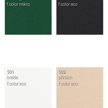
f.color mikro
f.color eco
501
502
kreide
pfirsich
f.color eco
f.color eco