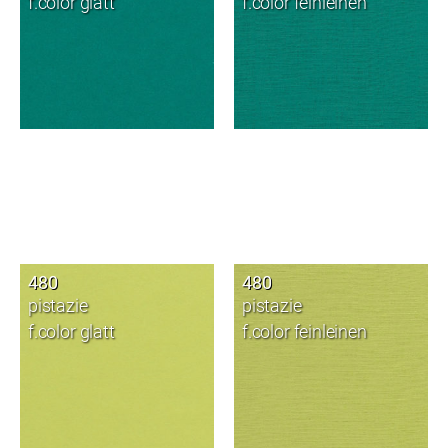
f.color glatt
f.color feinleinen
480
480
pistazie
pistazie
f.color glatt
f.color feinleinen