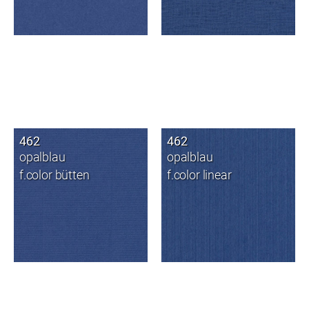
462
462
opalblau
opalblau
f.color bütten
f.color linear