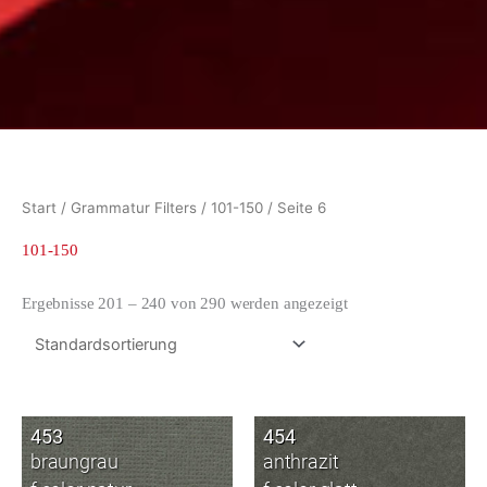
Start
/ Grammatur Filters /
101-150
/ Seite 6
101-150
Ergebnisse 201 – 240 von 290 werden angezeigt
453
454
braungrau
anthrazit