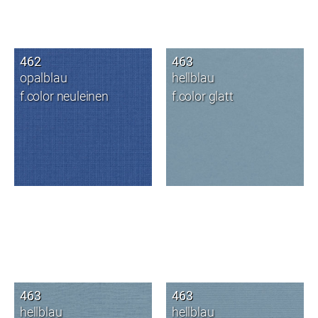
462
463
opalblau
hellblau
f.color neuleinen
f.color glatt
463
463
hellblau
hellblau