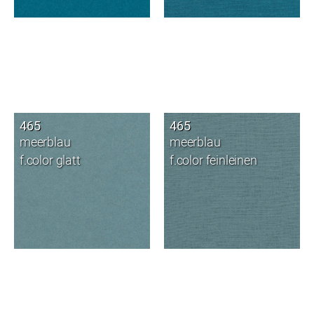
465
465
meerblau
meerblau
f.color glatt
f.color feinleinen