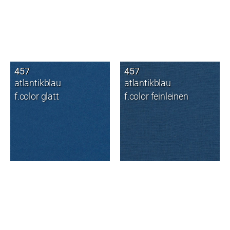
457
457
atlantikblau
atlantikblau
f.color glatt
f.color feinleinen