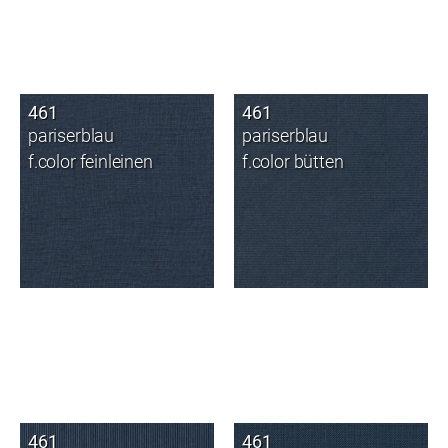
461
461
pariserblau
pariserblau
f.color feinleinen
f.color bütten
461
461