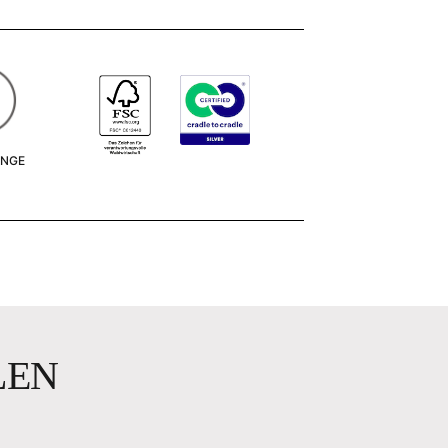
ÄNGE
m
LEN