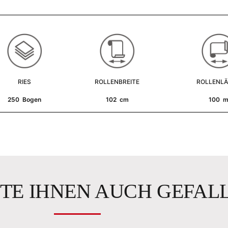
RIES
ROLLENBREITE
ROLLENL
250 Bogen
102 cm
100 
TE IHNEN AUCH GEFAL